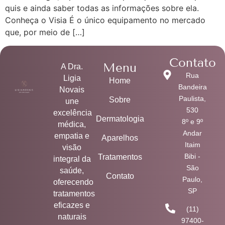
quis e ainda saber todas as informações sobre ela.
Conheça o Visia É o único equipamento no mercado
que, por meio de […]
Contato
Menu
A Dra.
Rua
Ligia
Home
Bandeira
Novais
Paulista,
Sobre
une
530
excelência
Dermatologia
8º e 9º
médica,
Andar
empatia e
Aparelhos
Itaim
visão
Bibi -
Tratamentos
integral da
São
saúde,
Contato
Paulo,
oferecendo
SP
tratamentos
eficazes e
(11)
naturais
97400-