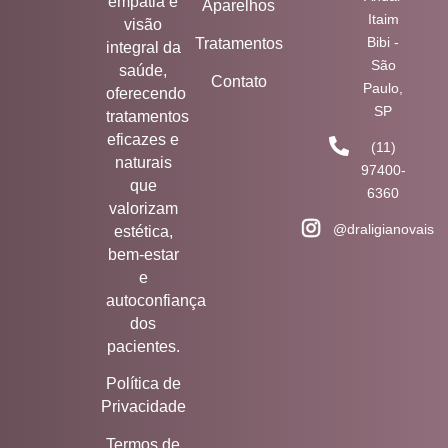
empatia e
Aparelhos
Itaim
visão
Bibi -
Tratamentos
integral da
São
saúde,
Contato
Paulo,
oferecendo
SP
tratamentos
eficazes e
(11)
naturais
97400-
que
6360
valorizam
@draligianovais
estética,
bem-estar
e
autoconfiança
dos
pacientes.
Política de
Privacidade
Termos de