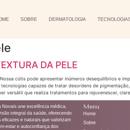
OME
SOBRE
DERMATOLOGIA
TECNOLOGIA
le
EXTURA DA PELE
… Nossa cútis pode apresentar inúmeros desequilíbrios e im
as tecnologias capazes de tratar desordens de pigmentação
versátil que realiza tratamentos para rejuvenescer, clare
Menu
ia Novais une excelência médica,
visão integral da saúde, oferecendo
Home
 eficazes e naturais que valorizam
Sobre
em-estar e autoconfiança dos