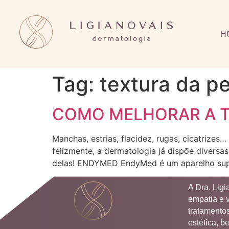
H
Tag:
textura da pe
COMO MELHORAR A T
Manchas, estrias, flacidez, rugas, cicatrizes
felizmente, a dermatologia já dispõe divers
delas! ENDYMED EndyMed é um aparelho super 
A Dra. Lig
empatia e 
tratamentos
estética, b