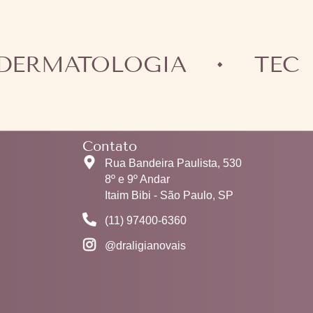
MATOLOGIA
TECNOL
Contato
Rua Bandeira Paulista, 530
8º e 9º Andar
Itaim Bibi - São Paulo, SP
(11) 97400-6360
@draligianovais