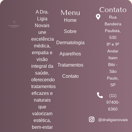
Contato
Menu
A Dra.
Rua
Ligia
Home
Bandeira
Novais
Paulista,
Sobre
une
530
excelência
Dermatologia
8º e 9º
médica,
Andar
empatia e
Aparelhos
Itaim
visão
Bibi -
Tratamentos
integral da
São
saúde,
Contato
Paulo,
oferecendo
SP
tratamentos
eficazes e
(11)
naturais
97400-
que
6360
valorizam
@draligianovais
estética,
bem-estar